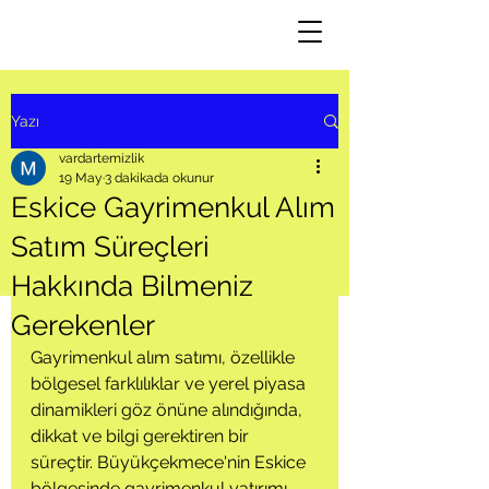
Yazı
vardartemizlik
19 May
3 dakikada okunur
Eskice Gayrimenkul Alım
Satım Süreçleri
Hakkında Bilmeniz
Gerekenler
Gayrimenkul alım satımı, özellikle 
bölgesel farklılıklar ve yerel piyasa 
dinamikleri göz önüne alındığında, 
dikkat ve bilgi gerektiren bir 
süreçtir. Büyükçekmece'nin Eskice 
bölgesinde gayrimenkul yatırımı 